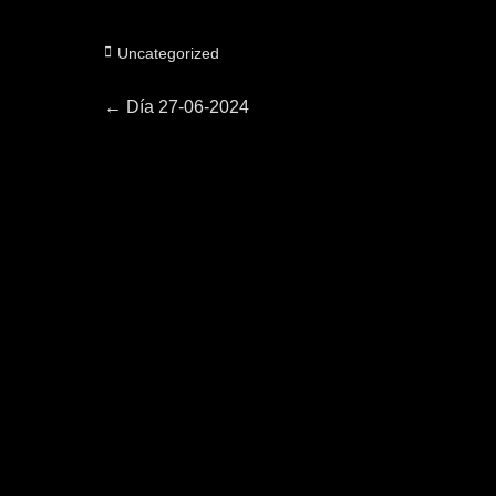
Categorías
Uncategorized
Navegación
Entrada
←
Día 27-06-2024
anterior:
de
entradas