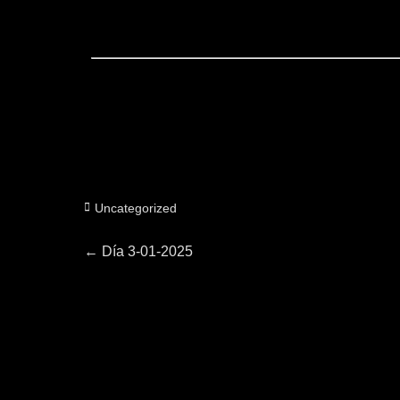
Categorías
Uncategorized
Navegación
Entrada
←
Día 3-01-2025
anterior:
de
entradas