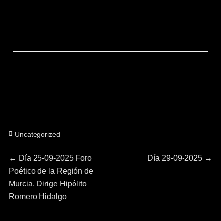
Categorías
Uncategorized
Navegación
Entrada
Entrada
←
Día 25-09-2025 Foro
Día 29-09-2025
→
anterior:
siguiente:
Poético de la Región de
de
Murcia. Dirige Hipólito
Romero Hidalgo
entradas