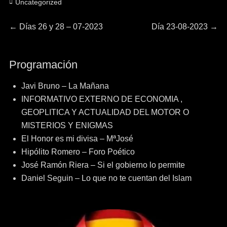
Categorías
Uncategorized
Navegación
Entrada
Entrada
←
Días 26 y 28 – 07-2023
Día 23-08-2023
→
anterior:
siguiente:
de
Programación
entradas
Javi Bruno – La Mañana
INFORMATIVO EXTERNO DE ECONOMIA ,
GEOPLITICA Y ACTUALIDAD DEL MOTOR O
MISTERIOS Y ENIGMAS
El Honor es mi divisa – MªJosé
Hipólito Romero – Foro Poético
José Ramón Riera – Si el gobierno lo permite
Daniel Seguin – Lo que no te cuentan del Islam