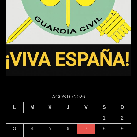
AGOSTO 2026
L
M
X
J
V
S
D
1
2
3
4
5
6
7
8
9