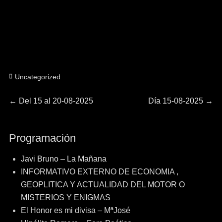
Categorías
Uncategorized
Navegación
Entrada
Entrada
←
Del 15 al 20-08-2025
Día 15-08-2025
→
anterior:
siguiente:
de
Programación
entradas
Javi Bruno – La Mañana
INFORMATIVO EXTERNO DE ECONOMIA ,
GEOPLITICA Y ACTUALIDAD DEL MOTOR O
MISTERIOS Y ENIGMAS
El Honor es mi divisa – MªJosé