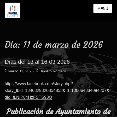
MENÚ
Día:
11 de marzo de 2026
Días del 13 al 16-03-2026
Publicado
Autor
marzo 11, 2026
Hipólito Romero
el
https://www.facebook.com/story.php?
story_fbid=1346329320854858&id=100064334094207&r
did=fLNiP84HzFSTS93Q
Publicación de Ayuntamiento de