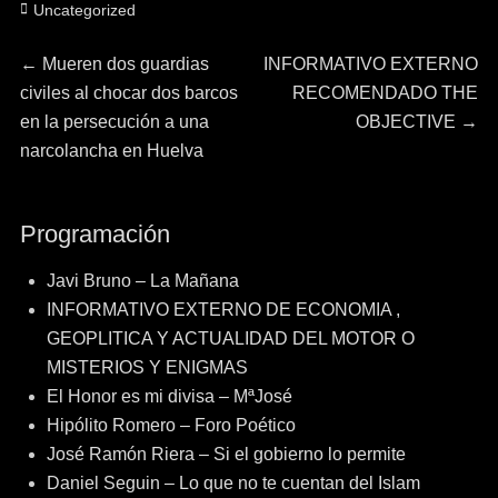
Categorías
Uncategorized
Navegación
Entrada
Entrada
←
Mueren dos guardias
INFORMATIVO EXTERNO
anterior:
siguiente:
civiles al chocar dos barcos
RECOMENDADO THE
de
en la persecución a una
OBJECTIVE
→
narcolancha en Huelva
entradas
Programación
Javi Bruno – La Mañana
INFORMATIVO EXTERNO DE ECONOMIA ,
GEOPLITICA Y ACTUALIDAD DEL MOTOR O
MISTERIOS Y ENIGMAS
El Honor es mi divisa – MªJosé
Hipólito Romero – Foro Poético
José Ramón Riera – Si el gobierno lo permite
Daniel Seguin – Lo que no te cuentan del Islam